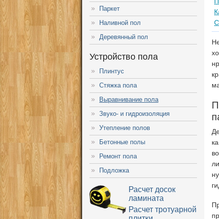
П
Паркет
К
С
Наливной пол
Деревянный пол
Не
х
Устройство пола
нр
Плинтус
кр
м
Стяжка пола
Выравнивание пола
П
Звуко- и гидроизоляция
п
Утепление полов
Д
Бетонные полы
ка
во
Ремонт пола
ли
Подложка
н
ги
Расчет досок
ламината
Пр
Расчет тротуарной
пр
плитки