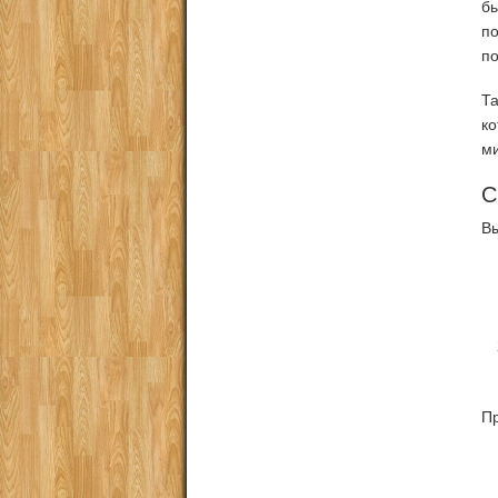
б
п
по
Т
к
ми
С
Вы
Пр