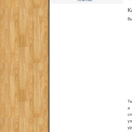
К
Вы
Те
а
с
у
ур