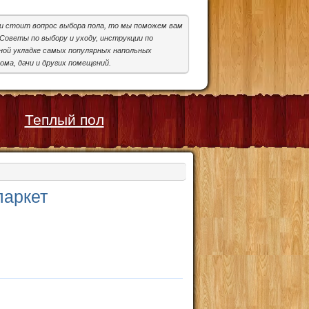
ми стоит вопрос выбора пола, то мы поможем вам
Советы по выбору и уходу, инструкции по
ой укладке самых популярных напольных
ома, дачи и других помещений.
Теплый пол
паркет