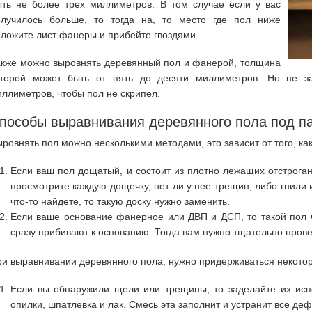
ыть не более трех миллиметров. В том случае если у вас
олучилось больше, то тогда на, то место где пол ниже
ложите лист фанеры и прибейте гвоздями.
акже можно выровнять деревянный пол и фанерой, толщина
оторой может быть от пять до десяти миллиметров. Но не за
ллиметров, чтобы пол не скрипел.
пособы выравнивания деревянного пола под па
ровнять пол можно несколькими методами, это зависит от того, ка
Если ваш пол дощатый, и состоит из плотно лежащих отстрога
просмотрите каждую дощечку, нет ли у нее трещин, либо гнили 
что-то найдете, то такую доску нужно заменить.
Если ваше основание фанерное или ДВП и ДСП, то такой пол 
сразу прибивают к основанию. Тогда вам нужно тщательно провер
и выравнивании деревянного пола, нужно придерживаться некото
Если вы обнаружили щели или трещины, то заделайте их испо
опилки, шпатлевка и лак. Смесь эта заполнит и устранит все деф