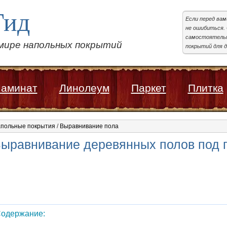
Гид
Если перед ва
не ошибиться. 
самостоятельн
 мире напольных покрытий
покрытий для д
аминат
Линолеум
Паркет
Плитка
польные покрытия
/
Выравнивание пола
ыравнивание деревянных полов под 
одержание: