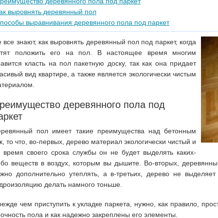
реимущество деревянного пола под паркет
ак выровнять деревянный пол
пособы выравнивания деревянного пола под паркет
 все знают, как выровнять деревянный пол под паркет, когда
отят положить его на пол. В настоящее время многим
авится класть на пол пакетную доску, так как она придает
асивый вид квартире, а также является экологически чистым
атериалом.
реимущество деревянного пола под
аркет
еревянный пол имеет такие преимущества над бетонным
к, то что, во-первых, дерево материал экологически чистый и
 время своего срока службы он не будет выделять каких-
бо веществ в воздух, которым вы дышите. Во-вторых, деревянны
ужно дополнительно утеплять, а в-третьих, дерево не выделяе
дроизоляцию делать намного тоньше.
ежде чем приступить к укладке паркета, нужно, как правило, про
очность пола и как надежно закреплены его элементы.