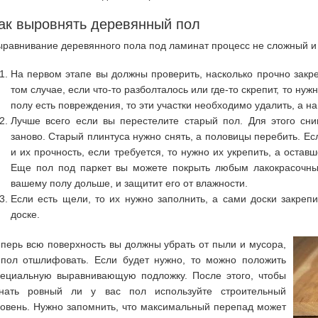
ак выровнять деревянный пол
равнивание деревянного пола под ламинат процесс не сложный и 
На первом этапе вы должны проверить, насколько прочно зак
том случае, если что-то разболталось или где-то скрепит, то нуж
полу есть повреждения, то эти участки необходимо удалить, а н
Лучше всего если вы перестелите старый пол. Для этого сн
заново. Старый плинтуса нужно снять, а половицы перебить. Есл
и их прочность, если требуется, то нужно их укрепить, а оста
Еще пол под паркет вы можете покрыть любым лакокрасочны
вашему полу дольше, и защитит его от влажности.
Если есть щели, то их нужно заполнить, а сами доски закреп
доске.
перь всю поверхность вы должны убрать от пыли и мусора,
 пол отшлифовать. Если будет нужно, то можно положить
пециальную выравнивающую подложку. После этого, чтобы
знать ровный ли у вас пол используйте строительный
овень. Нужно запомнить, что максимальный перепад может