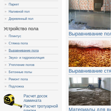
Паркет
Наливной пол
Деревянный пол
Устройство пола
Выравнивание по
Плинтус
Стяжка пола
Выравнивание пола
Звуко- и гидроизоляция
Утепление полов
Выравнивание ст
Бетонные полы
Ремонт пола
Подложка
Расчет досок
ламината
Расчет тротуарной
Материалы для в
плитки