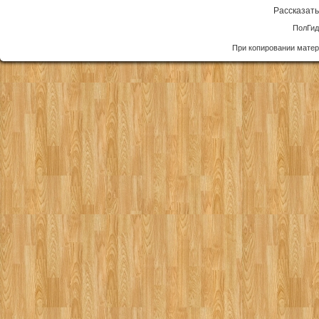
Рассказать
ПолГид
При копировании матер