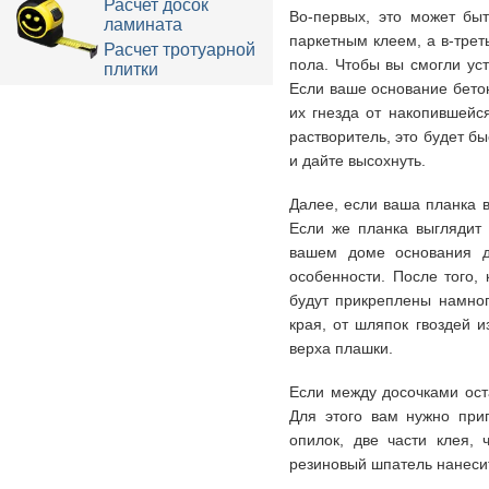
Расчет досок
Во-первых, это может бы
ламината
паркетным клеем, а в-трет
Расчет тротуарной
пола. Чтобы вы смогли уст
плитки
Если ваше основание бето
их гнезда от накопившейс
растворитель, это будет б
и дайте высохнуть.
Далее, если ваша планка в
Если же планка выглядит 
вашем доме основания д
особенности. После того,
будут прикреплены намног
края, от шляпок гвоздей 
верха плашки.
Если между досочками ост
Для этого вам нужно приг
опилок, две части клея, 
резиновый шпатель нанесит