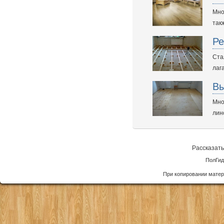
Мно
так
Ре
Ста
лаг
Вы
Мно
лин
Рассказать
ПолГид
При копировании матер