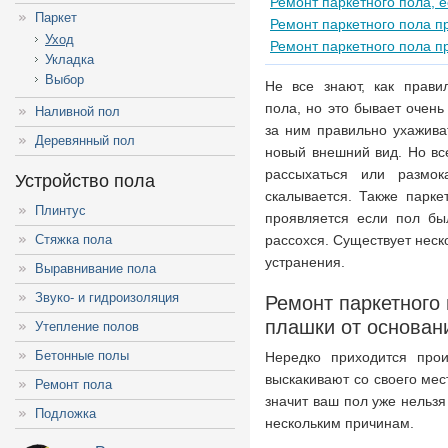
Ремонт паркетного пола, 
Паркет
Ремонт паркетного пола п
Уход
Ремонт паркетного пола п
Укладка
Выбор
Не все знают, как прави
пола, но это бывает очень
Наливной пол
за ним правильно ухажива
Деревянный пол
новый внешний вид. Но вс
рассыхаться или размок
Устройство пола
скалывается. Также парке
Плинтус
проявляется если пол бы
Стяжка пола
рассохся. Существует неск
устранения.
Выравнивание пола
Звуко- и гидроизоляция
Ремонт паркетного 
плашки от основан
Утепление полов
Бетонные полы
Нередко приходится прои
выскакивают со своего мес
Ремонт пола
значит ваш пол уже нельзя
Подложка
нескольким причинам.