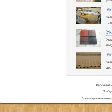
ули
Ук
Укл
тех
Ук
Укл
под
Ук
Укл
дос
Рассказать
ПолГид
При копировании матер