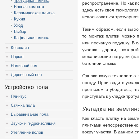
Тротуарная плитка
распространение. Но как п
Ванная комната
здесь есть своя технология,
Керамическая плитка
использоваться тротуарная
Кухня
Уход
Таким образом, если вы х
Выбор
то монтаж плитки можно п
Кафельная плитка
или песчаную подушку. В с
Ковролин
участка дороги, котор
механические нагрузки (на
Паркет
бетонной стяжке.
Наливной пол
Деревянный пол
Однако какую технологию в
погоду. Производите уклад
Устройство пола
прогнозом и убедитесь, ч
приступать к укладке троту
Плинтус
Стяжка пола
Укладка на земляно
Выравнивание пола
Как класть плитку на зем
Звуко- и гидроизоляция
плитками непосредственно
вокруг участка. В данном 
Утепление полов