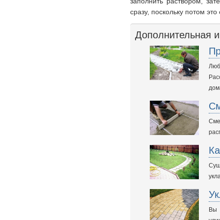
заполнить раствором, зат
сразу, поскольку потом это
Дополнительная 
Пр
Люб
Рас
дом
См
Сме
рас
Ка
Сущ
укл
Ук
Вы 