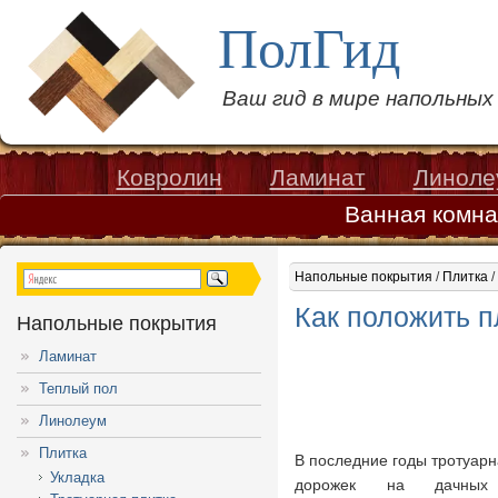
ПолГид
Ваш гид в мире напольны
Ковролин
Ламинат
Линоле
Ванная комна
Напольные покрытия
/
Плитка
/
Как положить п
Напольные покрытия
Ламинат
Теплый пол
Линолеум
Плитка
В последние годы тротуар
Укладка
дорожек на дачных