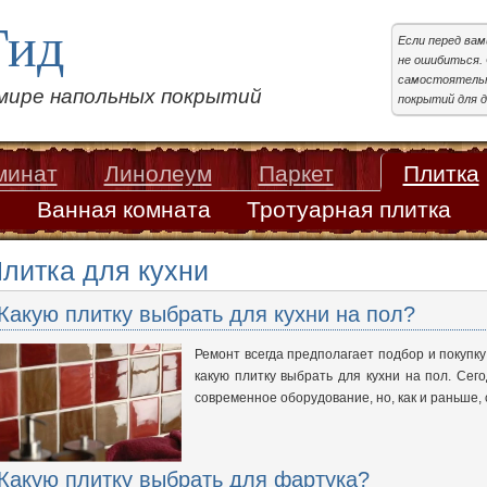
Гид
Если перед ва
не ошибиться. 
самостоятельн
 мире напольных покрытий
покрытий для д
минат
Линолеум
Паркет
Плитка
Ванная комната
Тротуарная плитка
литка для кухни
Какую плитку выбрать для кухни на пол?
Ремонт всегда предполагает подбор и покупку
какую плитку выбрать для кухни на пол. Сег
современное оборудование, но, как и раньше,
Какую плитку выбрать для фартука?