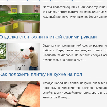
Фартук является одним из наиболее функциона
как класть плитку фартук, вы изначально до
кухонный гарнитур, кухонные приборы и санте
Отделка стен кухни плиткой своими руками
Отделка стен кухни плиткой своими руками п
рабочих. Перед началом укладки плитки п
нюансами технологии. Во-первых, следует ос
облицевать: она должна быть…
Как положить плитку на кухне на пол
Укладка напольной плитки на кухне является
поскольку в большинстве случаев выбирае
устойчивости к воздействию тепла, света и т
химикатов. К тому…