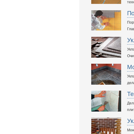
тех
По
Пор
Гла
Ук
Укл
Очи
Мо
Укл
дел
Те
Дел
пли
Ук
Мон