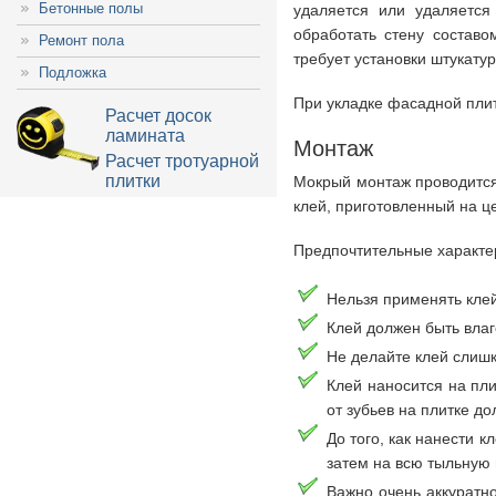
Бетонные полы
удаляется или удаляется
обработать стену составо
Ремонт пола
требует установки штукатур
Подложка
При укладке фасадной плит
Расчет досок
ламината
Монтаж
Расчет тротуарной
плитки
Мокрый монтаж проводится 
клей, приготовленный на ц
Предпочтительные характер
Нельзя применять кле
Клей должен быть влаг
Не делайте клей слишк
Клей наносится на пл
от зубьев на плитке до
До того, как нанести 
затем на всю тыльную 
Важно очень аккуратн