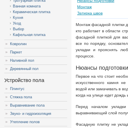
Тротуарная плитка
Нюансы подготовки
Ванная комната
Монтаж
Керамическая плитка
Затирка швов
Кухня
Уход
Монтаж фасадной плитки до
Выбор
кто работает в области ст
Кафельная плитка
фасадной плиткой для ва
все по порядку, основате
Ковролин
укладки и прояснять лю
Паркет
процессе.
Наливной пол
Нюансы подготовк
Деревянный пол
Первое на что стоит необхо
Устройство пола
искусственного камня не
Плинтус
водой или замачивать в вод
когда на улице идет дождь 
Стяжка пола
Выравнивание пола
Перед началом укладки 
выравнивающий слой получа
Звуко- и гидроизоляция
Утепление полов
Фасадную плитку не уклад