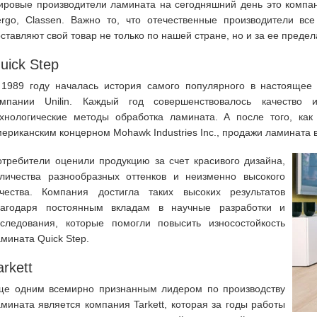
ровые производители ламината на сегодняшний день это компании 
ergo, Classen. Важно то, что отечественные производители все
ставляют свой товар не только по нашей стране, но и за ее предел
uick Step
 1989 году началась история самого популярного в настоящее
омпании Unilin. Каждый год совершенствовалось качество
ехнологические методы обработка ламината. А после того, ка
ериканским концерном Mohawk Industries Inc., продажи ламината 
требители оценили продукцию за счет красивого дизайна,
оличества разнообразных оттенков и неизменно высокого
ачества. Компания достигла таких высоких результатов
лагодаря постоянным вкладам в научные разработки и
сследования, которые помогли повысить износостойкость
мината Quick Step.
arkett
ще одним всемирно признанным лидером по производству
мината является компания Tarkett, которая за годы работы