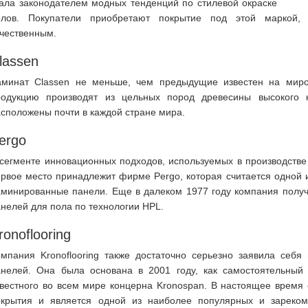
ала законодателем модных тенденций по стилевой окраске
олов. Покупатели приобретают покрытие под этой маркой, 
чественным.
lassen
аминат Classen не меньше, чем предыдущие известен на мир
родукцию производят из цельных пород древесины высокого 
сположены почти в каждой стране мира.
ergo
 сегменте инновационных подходов, используемых в производств
рвое место принадлежит фирме Pergo, которая считается одной 
аминированные панели. Еще в далеком 1977 году компания получ
нелей для пола по технологии HPL.
ronoflooring
омпания Kronoflooring также достаточно серьезно заявила себ
анелей. Она была основана в 2001 году, как самостоятельный 
звестного во всем мире концерна Kronospan. В настоящее время
окрытия и является одной из наиболее популярных и зареко