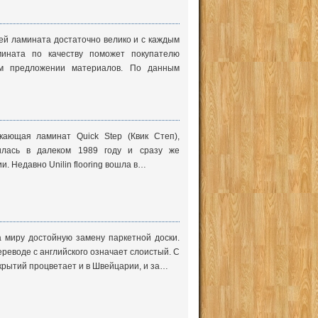
ей ламината достаточно велико и с каждым
мината по качеству поможет покупателю
м предложении материалов. По данным
ускающая ламинат Quick Step (Квик Степ),
илась в далеком 1989 году и сразу же
. Недавно Unilin flooring вошла в…
 миру достойную замену паркетной доски.
реводе с английского означает слоистый. С
крытий процветает и в Швейцарии, и за…