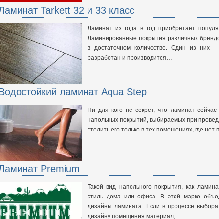
Ламинат Tarkett 32 и 33 класс
Ламинат из года в год приобретает популя
Ламинированные покрытия различных брендо
в достаточном количестве. Один из них — 
разработан и производится…
Водостойкий ламинат Aqua Step
Ни для кого не секрет, что ламинат сейча
напольных покрытий, выбираемых при провед
стелить его только в тех помещениях, где не
Ламинат Premium
Такой вид напольного покрытия, как ламин
стиль дома или офиса. В этой марке объе
дизайны ламината. Если в процессе выбора
дизайну помещения материал,…