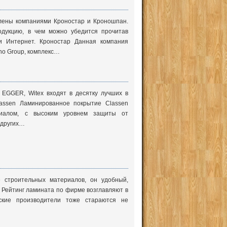
лены компаниями Кроностар и Кроношпан.
одукцию, в чем можно убедится прочитав
и Интернет. Кроностар Данная компания
no Group, комплекс…
 EGGER, Witex входят в десятку лучших в
lassen Ламинированное покрытие Classen
риалом, с высоким уровнем защиты от
 других…
 строительных материалов, он удобный,
. Рейтинг ламината по фирме возглавляют в
ские производители тоже стараются не