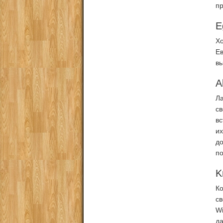
пр
E
Хо
Е
вы
A
Ла
св
в
и
до
по
K
К
с
Wi
д