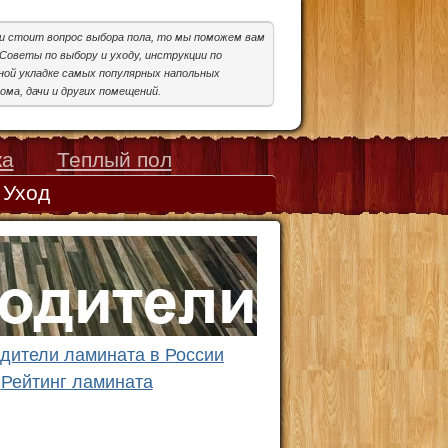
ми стоит вопрос выбора пола, то мы поможем вам
Советы по выбору и уходу, инструкции по
ой укладке самых популярных напольных
ома, дачи и других помещений.
ка
Теплый пол
Уход
дители ламината в России
Рейтинг ламината