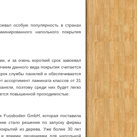
авоевал особую популярность в странах
аминированного напольного покрытия
ии, и за очень короткий срок завоевал
ичием данного вида покрытия считается
рок службы панелей и обеспечивается
т ассортимент ламината классов от 31
анели, поэтому среди них будет легко
зуется повышенной проходимостью.
x Fussboden GmbH, которая поставила
ынке стало решение по запуску фирмы
покрытий из дерева. Уже более 30 лет
и и яркими решениями для напольной