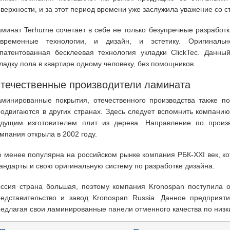
верхности, и за этот период времени уже заслужила уважение со с
минат Terhurne сочетает в себе не только безупречные разработк
овременные технологии, и дизайн, и эстетику. Оригиналь
апатентованная бесклеевая технология укладки ClickTec. Данны
ладку пола в квартире одному человеку, без помощников.
течественные производители ламината
аминированные покрытия, отечественного производства также п
одвигаются в других странах. Здесь следует вспомнить компанию
едущим изготовителем плит из дерева. Направление по произ
мпания открыла в 2002 году.
 менее популярна на российском рынке компания РБК-XXI век, к
андарты и свою оригинальную систему по разработке дизайна.
оссия страна большая, поэтому компания Kronospan поступила о
редставительство и завод Kronospan Russia. Данное предприят
едлагая свои ламинированные панели отменного качества по низк