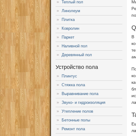
Ми
Теплый пол
P
Линолеум
по
Плитка
Q
Ковролин
В
Паркет
к
Наливной пол
т
Деревянный пол
ам
Устройство пола
По
к
Плинтус
к
Стяжка пола
б
Выравнивание пола
и
ла
Звуко- и гидроизоляция
Утепление полов
T
Бетонные полы
Е
Ремонт пола
ла