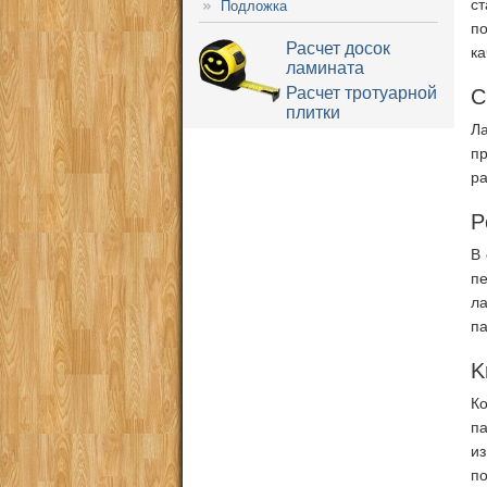
ст
Подложка
п
Расчет досок
ка
ламината
Расчет тротуарной
C
плитки
Л
п
ра
P
В
пе
л
па
K
К
п
и
п