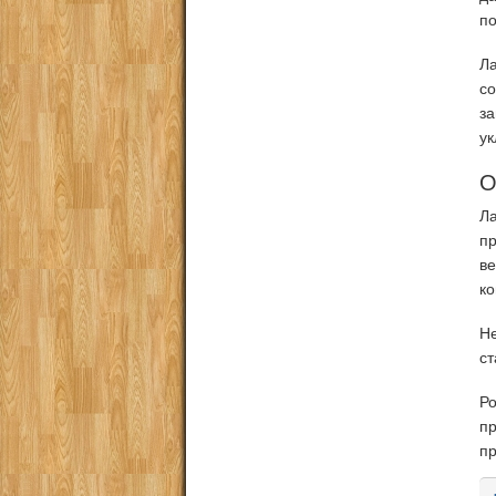
по
Ла
с
з
ук
О
Л
пр
в
ко
Не
ст
Р
п
пр