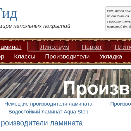
Гид
Если перед ва
не ошибиться. 
самостоятельн
 мире напольных покрытий
покрытий для д
аминат
Линолеум
Паркет
Плит
ор
Классы
Производители
Укладка
Немецкие производители ламината
Произво
Водостойкий ламинат Aqua Step
роизводители ламината