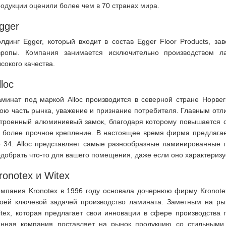
одукции оценили более чем в 70 странах мира.
gger
лдинг Egger, который входит в состав Egger Floor Products, з
вропы. Компания занимается исключительно производством л
сокого качества.
lloc
минат под маркой Alloc производится в северной стране Норвег
ою часть рынка, уважение и признание потребителя. Главным отл
строенный алюминиевый замок, благодаря которому повышается с
х более прочное крепление. В настоящее время фирма предлагае
 34. Alloc представляет самые разнообразные ламинированные п
добрать что-то для вашего помещения, даже если оно характери
ronotex и Witex
омпания Kronotex в 1996 году основала дочернюю фирму Kronote
воей ключевой задачей производство ламината. Заметным на р
tex, которая предлагает свои инновации в сфере производства 
анная компания поставляет на рынок продукцию со стильным