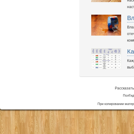
нас
нас
Вл
Вла
оте
ком
Ка
Каж
выб
Рассказать
ПолГид
При копировании матер