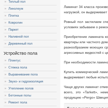
Теплый пол
Ламинат 34 класса произв
Линолеум
нагрузкой, он выдерживает
Плитка
Ровный пол застилаем сп
Ковролин
условиях забываем о ремон
Паркет
Наливной пол
Приобретение ламината ко
квартиры или частного до
Деревянный пол
разнообразием моющих сре
агрессивных жидкостей с ц
Устройство пола
Плинтус
При необходимости ламина
Стяжка пола
Купить коммерческий лами
Выравнивание пола
выдерживает любые испытан
Звуко- и гидроизоляция
Чаще других ламинат отме
Утепление полов
всего, это «Tarkett», н
Бетонные полы
продукцию «Pergo» Швеция,
Ремонт пола