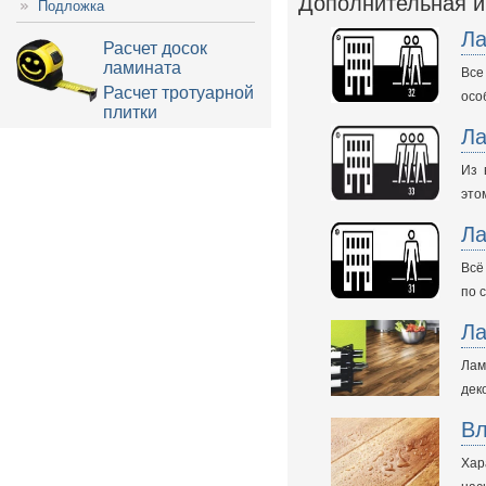
Дополнительная 
Подложка
Ла
Расчет досок
ламината
Все
Расчет тротуарной
осо
плитки
Ла
Из 
это
Ла
Всё
по 
Ла
Лам
дек
Вл
Хар