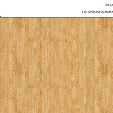
ПолГид
При копировании матер