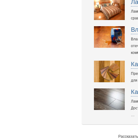
Ла
Лам
сра
Вл
Вла
оте
ком
Ка
Пре
для
Ка
Лам
Дос
…
Рассказать