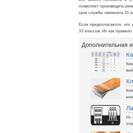
позволяет производить рем
срок службы ламината 31 к
Если предполагается, что 
33 классов. Их как правило
Дополнительная 
Ка
Каж
выб
Кл
Кла
кон
Ла
Из 
это