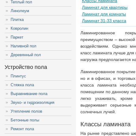
Классы ламината
Теплый пол
Ламинат для квартиры
Линолеум
Ламинат для комнаты
Плитка
Ламинат 31-33 класса
Ковролин
Ламинированное пок
Паркет
преимуществом – высокой 
Наливной пол
воздействиям. Однако мн
класс ламината лучше для к
Деревянный пол
нагрузка предполагается н
Устройство пола
Ламинированное покрытие 
Плинтус
но и в офисах, и торговы
Стяжка пола
класса ламината необхо
помещении по данному на
Выравнивание пола
легко ухаживать, кроме
Звуко- и гидроизоляция
выдерживает серьезные м
Утепление полов
солнечных лучей.
Бетонные полы
Классы ламината
Ремонт пола
На рынке представлено шес