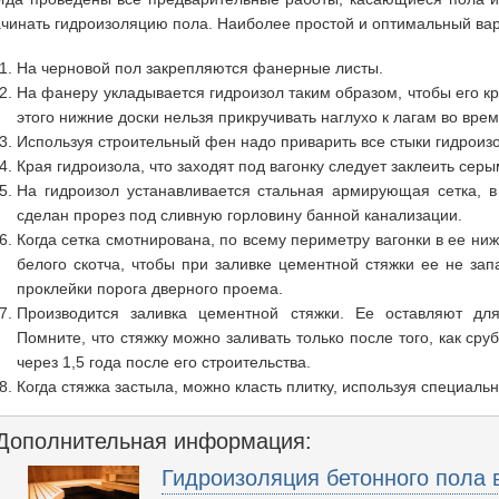
чинать гидроизоляцию пола. Наиболее простой и оптимальный ва
На черновой пол закрепляются фанерные листы.
На фанеру укладывается гидроизол таким образом, чтобы его кр
этого нижние доски нельзя прикручивать наглухо к лагам во врем
Используя строительный фен надо приварить все стыки гидроиз
Края гидроизола, что заходят под вагонку следует заклеить сер
На гидроизол устанавливается стальная армирующая сетка, в
сделан прорез под сливную горловину банной канализации.
Когда сетка смотнирована, по всему периметру вагонки в ее ни
белого скотча, чтобы при заливке цементной стяжки ее не запа
проклейки порога дверного проема.
Производится заливка цементной стяжки. Ее оставляют д
Помните, что стяжку можно заливать только после того, как сруб
через 1,5 года после его строительства.
Когда стяжка застыла, можно класть плитку, используя специаль
Дополнительная информация:
Гидроизоляция бетонного пола 