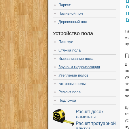
Г
Паркет
Г
П
Наливной пол
Г
Деревянный пол
Г
Устройство пола
м
Плинтус
ну
Стяжка пола
Г
Выравнивание пола
В 
Звуко- и гидроизоляция
по
Утепление полов
ур
чт
Бетонные полы
оп
Ремонт пола
по
Подложка
Дл
Расчет досок
т
ламината
у
Расчет тротуарной
ги
плитки