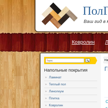
Пол
Ваш гид в
Ковролин
Л
На
Г
Напольные покрытия
Ламинат
Теплый пол
Линолеум
Плитка
С
Ковролин