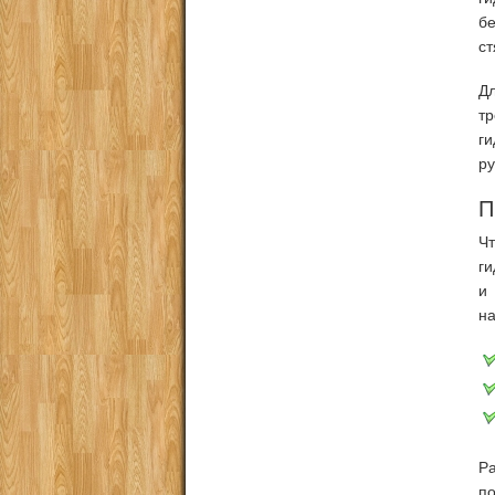
бе
ст
Дл
т
г
ру
П
Ч
ги
и
на
Р
по