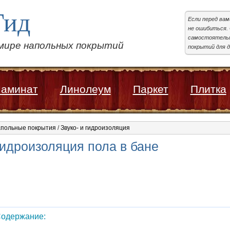
Гид
Если перед ва
не ошибиться. 
самостоятельн
 мире напольных покрытий
покрытий для д
аминат
Линолеум
Паркет
Плитка
польные покрытия
/
Звуко- и гидроизоляция
идроизоляция пола в бане
одержание: