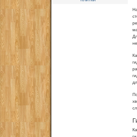
На
с
р
ма
Д
не
Ка
г
р
ги
дл
П
хв
сл
Г
К
ги