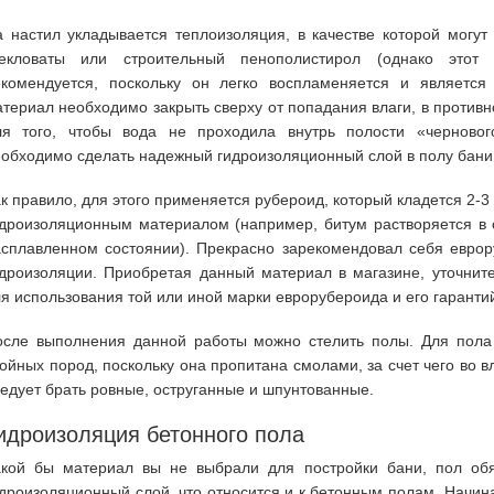
 настил укладывается теплоизоляция, в качестве которой могут
текловаты или строительный пенополистирол (однако этот
екомендуется, поскольку он легко воспламеняется и является
териал необходимо закрыть сверху от попадания влаги, в противн
ля того, чтобы вода не проходила внутрь полости «черново
обходимо сделать надежный гидроизоляционный слой в полу бани
к правило, для этого применяется рубероид, который кладется 2-
идроизоляционным материалом (например, битум растворяется в 
асплавленном состоянии). Прекрасно зарекомендовал себя евро
дроизоляции. Приобретая данный материал в магазине, уточните
я использования той или иной марки еврорубероида и его гаранти
осле выполнения данной работы можно стелить полы. Для пола
ойных пород, поскольку она пропитана смолами, за счет чего во 
едует брать ровные, оструганные и шпунтованные.
идроизоляция бетонного пола
акой бы материал вы не выбрали для постройки бани, пол обя
дроизоляционный слой, что относится и к бетонным полам. Начина