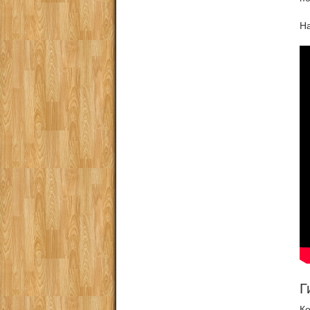
На
Г
К