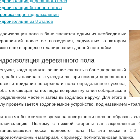
идроизоляция деревянного пола
идроизоляция бетонного пола
роникающая гидроизоляция
идроизоляция из 8 этапов
идроизоляция пола в бане является одним из необходимых
ероприятий после ее возведения, задуматься о котором
жно еще в процессе планирования данной постройки.
идроизоляция деревянного пола
случае, когда принято решение сделать в бане деревянный
л, работы начинают с укладки лаг при помощи деревянного
овня и придания поверхности пола определенного уклона,
обы стекающая на пол вода во время купания собиралась в
ределенном месте и затем выводилась наружу. Для этого в
лу проделывается водоприемное устройство, под названием «трап
я того чтобы в зимнее время на поверхности пола не образовывал
еплоизоляцию. Поэтому с нижней стороны лаг закрепляются 
станавливаются доски чернового пола. На эти доски в 1-2 
дроизоляционный материал, к примеру, полиэтиленовая пленка.