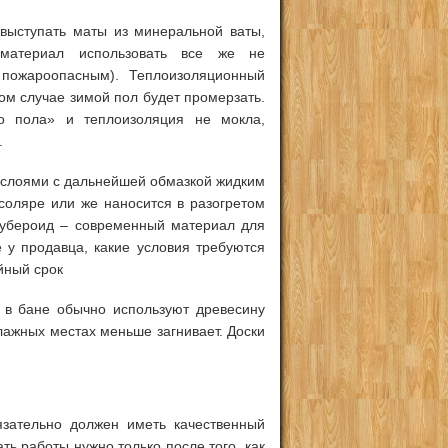
 выступать маты из минеральной ваты,
 материал использовать все же не
 пожароопасным). Теплоизоляционный
ом случае зимой пол будет промерзать.
го пола» и теплоизоляция не мокла,
.
3 слоями с дальнейшей обмазкой жидким
соляре или же наносится в разогретом
рубероид – современный материал для
 у продавца, какие условия требуются
йный срок
 в бане обычно используют древесину
влажных местах меньше загнивает. Доски
зательно должен иметь качественный
ть работы нужно только после того, как