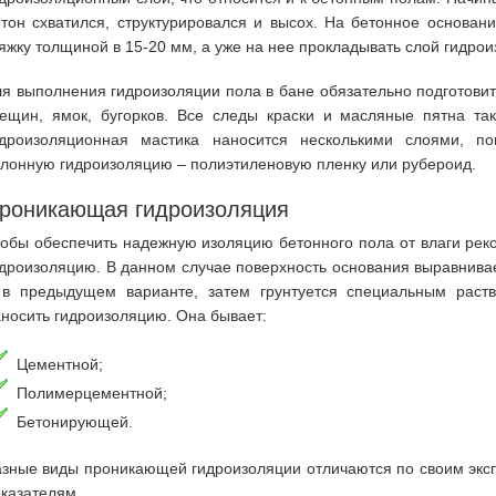
тон схватился, структурировался и высох. На бетонное основан
яжку толщиной в 15-20 мм, а уже на нее прокладывать слой гидрои
я выполнения гидроизоляции пола в бане обязательно подготовить
рещин, ямок, бугорков. Все следы краски и масляные пятна та
идроизоляционная мастика наносится несколькими слоями, п
лонную гидроизоляцию – полиэтиленовую пленку или рубероид.
роникающая гидроизоляция
тобы обеспечить надежную изоляцию бетонного пола от влаги ре
дроизоляцию. В данном случае поверхность основания выравнивае
 в предыдущем варианте, затем грунтуется специальным раст
носить гидроизоляцию. Она бывает:
Цементной;
Полимерцементной;
Бетонирующей.
азные виды проникающей гидроизоляции отличаются по своим экс
казателям.