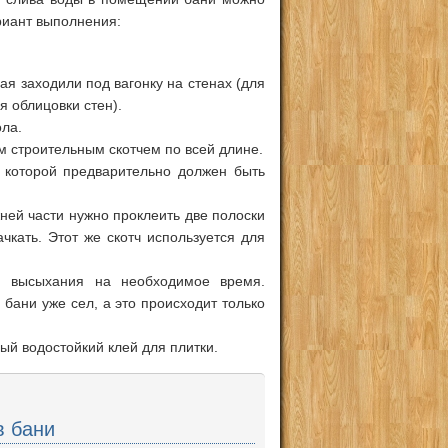
риант выполнения:
ая заходили под вагонку на стенах (для
я облицовки стен).
ола.
ым строительным скотчем по всей длине.
 которой предварительно должен быть
жней части нужно проклеить две полоски
чкать. Этот же скотч используется для
ля высыхания на необходимое время.
 бани уже сел, а это происходит только
ный водостойкий клей для плитки.
в бани