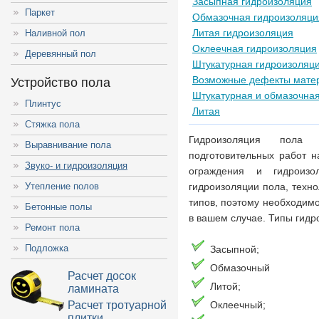
Засыпная гидроизоляция
Паркет
Обмазочная гидроизоляци
Литая гидроизоляция
Наливной пол
Оклеечная гидроизоляция
Деревянный пол
Штукатурная гидроизоляц
Возможные дефекты мате
Устройство пола
Штукатурная и обмазочна
Плинтус
Литая
Стяжка пола
Гидроизоляция пола
Выравнивание пола
подготовительных работ н
Звуко- и гидроизоляция
ограждения и гидроизол
Утепление полов
гидроизоляции пола, техн
типов, поэтому необходим
Бетонные полы
в вашем случае. Типы гидр
Ремонт пола
Подложка
Засыпной;
Обмазочный
Расчет досок
Литой;
ламината
Расчет тротуарной
Оклеечный;
плитки