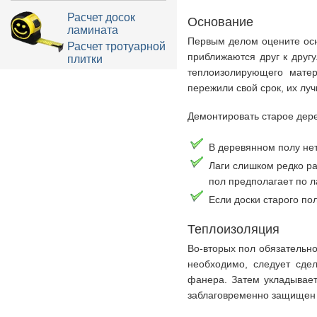
Расчет досок
Основание
ламината
Первым делом оцените осн
Расчет тротуарной
приближаются друг к друг
плитки
теплоизолирующего матер
пережили свой срок, их луч
Демонтировать старое дере
В деревянном полу нет
Лаги слишком редко ра
пол предполагает по л
Если доски старого по
Теплоизоляция
Во-вторых пол обязательно
необходимо, следует сде
фанера. Затем укладывает
заблаговременно защищен 