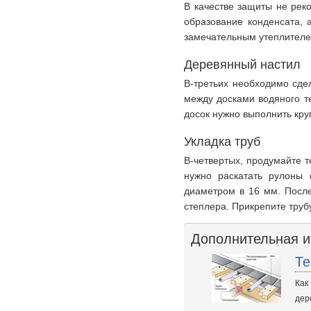
В качестве защиты не реко
образование конденсата, 
замечательным утеплителем
Деревянный настил
В-третьих необходимо сдел
между досками водяного т
досок нужно выполнить кру
Укладка труб
В-четвертых, продумайте 
нужно раскатать рулоны 
диаметром в 16 мм. После
степлера. Прикрепите труб
Дополнительная 
Те
Как
дер