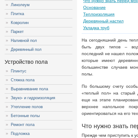
Что нужно знать перед мо
Линолеум
Основание
Плитка
Теплоизоляция
Деревянный настил
Ковролин
Укладка труб
Паркет
На сегодняшний день теп
Наливной пол
быть двух типов – вод
Деревянный пол
последний не нашел полож
которые имеют деревян
Устройство пола
большинстве случаев мон
Плинтус
полы.
Стяжка пола
По большому счету особы
Выравнивание пола
«теплый пол» на старый 
Звуко- и гидроизоляция
еще на этапе планировани
верхнее напольное пок
Утепление полов
ориентироваться на его те
Бетонные полы
Ремонт пола
Что нужно знать п
Подложка
Прежде чем приступить к у