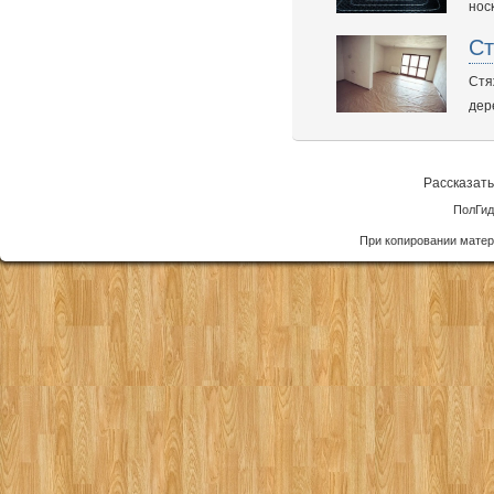
нос
Ст
Стя
дер
Рассказать
ПолГид
При копировании матер