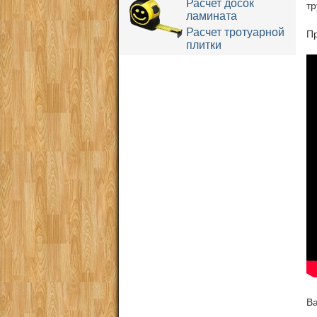
Расчет досок
тр
ламината
Расчет тротуарной
Пр
плитки
Ва