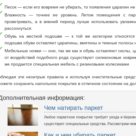
Песок — если его вовремя не убирать, то появления царапин не
Влажность — точнее ее уровень. Летом помещения с пар
проветривать, а в зимний период лучше использовать увлажни
рассохнуться.
Обувь на жесткой подошве — к той же категории относятся
подошва обуви оставляет царапины, вмятины и темные полосы 
Мебельные ножки — они, так же как и обувь оставляют сколы, 
от воздействий подобного рода существуют силиконовые коврик
же продается специальная мебель с резиновыми колесиками.
блюдая эти нехитрые правила и используя очистительные средст
ожете сохранить напольное покрытие в отличном состоянии на до
Дополнительная информация:
Чем натирать паркет
Любое паркетное покрытие требует ухода и бережн
существуют специальные средства. Рассмотрим чем
Как и чем убирать паркет