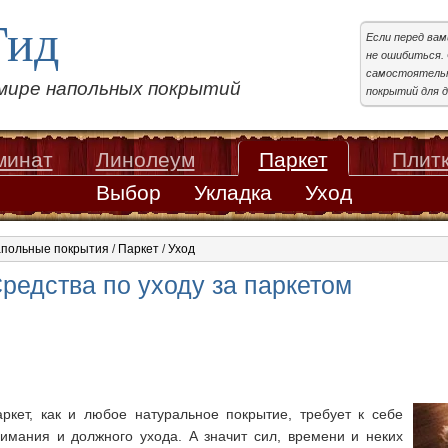
Гид
Если перед ва
не ошибиться. 
самостоятельн
 мире напольных покрытий
покрытий для д
минат
Линолеум
Паркет
Плит
Выбор
Укладка
Уход
польные покрытия
/
Паркет
/
Уход
редства по уходу за паркетом
ркет, как и любое натуральное покрытие, требует к себе
имания и должного ухода. А значит сил, времени и неких