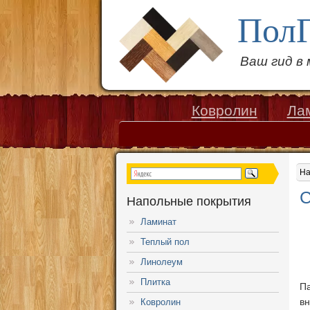
Пол
Ваш гид в
Ковролин
Ла
На
С
Напольные покрытия
Ламинат
Теплый пол
Линолеум
Плитка
Па
вн
Ковролин