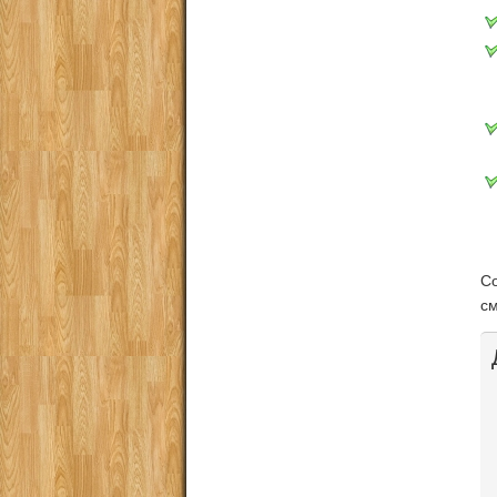
Со
см