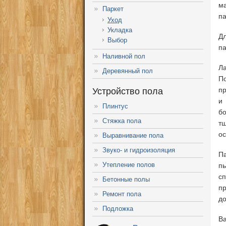
м
Паркет
па
Уход
Укладка
Дл
Выбор
па
Наливной пол
Л
Деревянный пол
П
пр
Устройство пола
и
Плинтус
бо
Стяжка пола
т
ос
Выравнивание пола
Звуко- и гидроизоляция
П
Утепление полов
п
с
Бетонные полы
п
Ремонт пола
до
Подложка
Ва