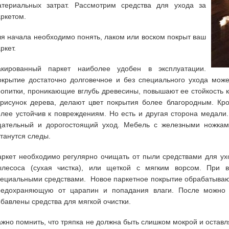
атериальных затрат. Рассмотрим средства для ухода за
ркетом.
я начала необходимо понять, лаком или воском покрыт ваш
ркет.
акированный паркет наиболее удобен в эксплуатации.
окрытие достаточно долговечное и без специального ухода може
опитки, проникающие вглубь древесины, повышают ее стойкость 
 рисунок дерева, делают цвет покрытия более благородным. Кро
лее устойчив к повреждениям. Но есть и другая сторона медали
щательный и дорогостоящий уход. Мебель с железными ножками
танутся следы.
аркет необходимо регулярно очищать от пыли средствами для ух
ылесоса (сухая чистка), или щеткой с мягким ворсом. При в
пециальными средствами. Новое паркетное покрытие обрабатываю
редохраняющую от царапин и попадания влаги. После можно и
бавлены средства для мягкой очистки.
жно помнить, что тряпка не должна быть слишком мокрой и оставл