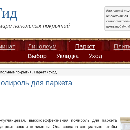
Гид
Если перед ва
не ошибиться. 
самостоятельн
 мире напольных покрытий
покрытий для д
минат
Линолеум
Паркет
Плит
Выбор
Укладка
Уход
польные покрытия
/
Паркет
/
Уход
олироль для паркета
олуглянцевая, высокоэффективная полироль для паркета
одержит воск и полимеры. Она создана специально, чтобы