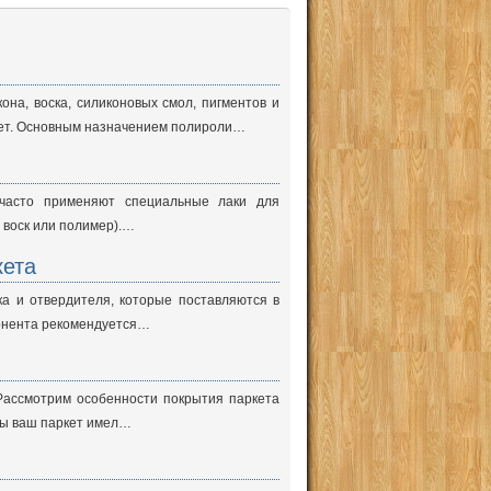
она, воска, силиконовых смол, пигментов и
вет. Основным назначением полироли…
часто применяют специальные лаки для
 воск или полимер).…
кета
ка и отвердителя, которые поставляются в
понента рекомендуется…
Рассмотрим особенности покрытия паркета
обы ваш паркет имел…