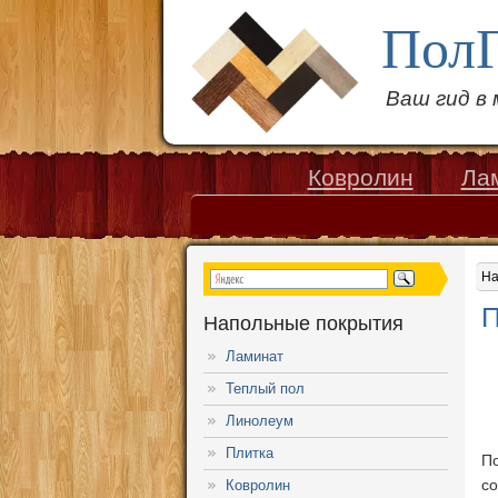
Пол
Ваш гид в
Ковролин
Ла
На
П
Напольные покрытия
Ламинат
Теплый пол
Линолеум
Плитка
П
с
Ковролин