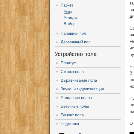
з
Паркет
в
Уход
дл
Укладка
Выбор
С
Наливной пол
оч
Fl
Деревянный пол
ис
Устройство пола
ну
Плинтус
Не
Стяжка пола
В
по
Выравнивание пола
но
Звуко- и гидроизоляция
Утепление полов
Ну
по
Бетонные полы
на
Ремонт пола
О 
Подложка