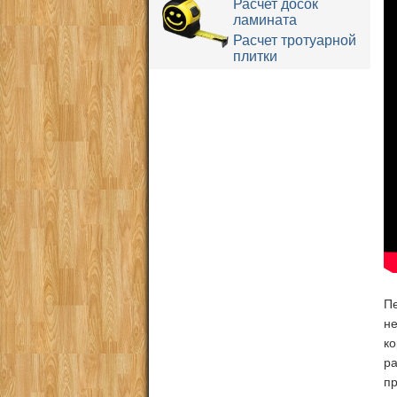
Расчет досок
ламината
Расчет тротуарной
плитки
П
н
ко
ра
пр