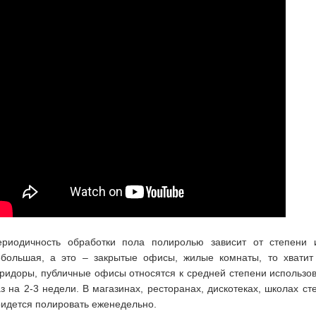
ериодичность обработки пола полиролью зависит от степени и
ебольшая, а это – закрытые офисы, жилые комнаты, то хватит
ридоры, публичные офисы относятся к средней степени использо
з на 2-3 недели. В магазинах, ресторанах, дискотеках, школах ст
идется полировать еженедельно.