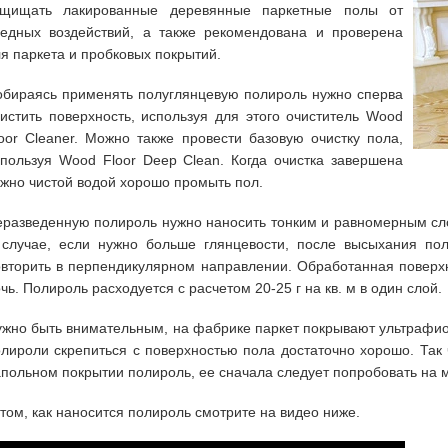
ащищать лакированные деревянные паркетные полы от
редных воздействий, а также рекомендована и проверена
я паркета и пробковых покрытий.
обираясь применять полуглянцевую полироль нужно сперва
истить поверхность, используя для этого очиститель Wood
oor Cleaner. Можно также провести базовую очистку пола,
пользуя Wood Floor Deep Clean. Когда очистка завершена
жно чистой водой хорошо промыть пол.
разведенную полироль нужно наносить тонким и равномерным слоем
 случае, если нужно больше глянцевости, после высыхания пол
вторить в перпендикулярном направлении. Обработанная поверхн
чь. Полироль расходуется с расчетом 20-25 г на кв. м в один слой.
жно быть внимательным, на фабрике паркет покрывают ультрафио
лироли скрепиться с поверхностью пола достаточно хорошо. Так 
польном покрытии полироль, ее сначала следует попробовать на 
том, как наносится полироль смотрите на видео ниже.